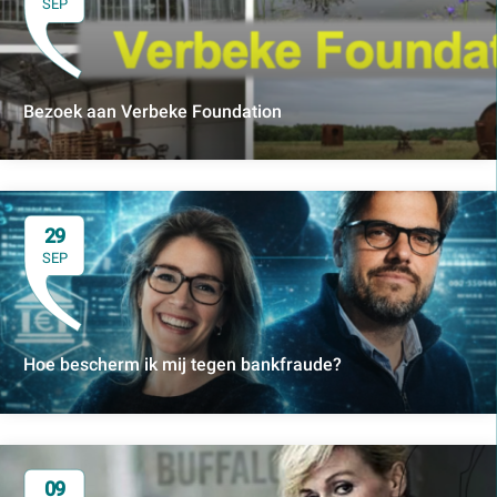
SEP
Bezoek aan Verbeke Foundation
29
SEP
Hoe bescherm ik mij tegen bankfraude?
09