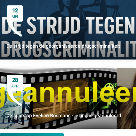
12
MEI
De strijd tegen de georganiseerde drugscriminaliteit
28
APR
De spots op Evelien Bosmans - lezing is geannuleerd