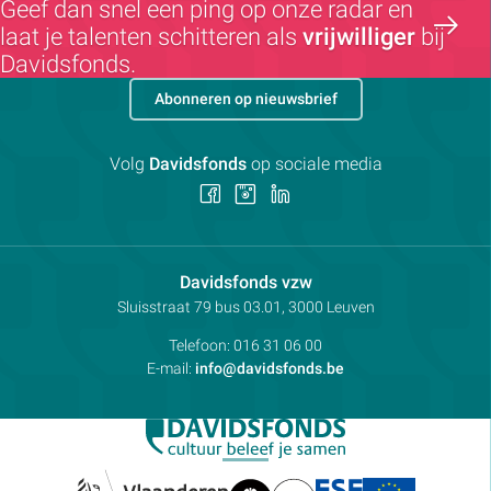
Geef dan snel een ping op onze radar en
laat je talenten schitteren als
vrijwilliger
bij
Davidsfonds.
Abonneren op nieuwsbrief
Volg
Davidsfonds
op sociale media
Volg
Volg
Volg
ons
ons
ons
op
op
op
Facebook
Instagram
LinkedIn
Contactpersoon:
Davidsfonds vzw
Adres:
Sluisstraat 79
bus 03.01, 3000
Leuven
Telefoon:
016 31 06 00
E-mail:
info@davidsfonds.be