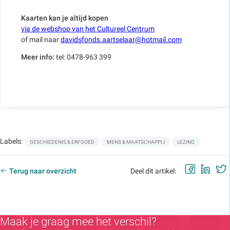
Kaarten kan je altijd kopen
via de webshop van het Cultureel Centrum
of mail naar
davidsfonds.aartselaar@hotmail.com
Meer info:
tel: 0478-963 399
Labels:
GESCHIEDENIS & ERFGOED
MENS & MAATSCHAPPIJ
LEZING
Faceb
Lin
Terug naar overzicht
Deel dit artikel:
Maak je graag mee het verschil?