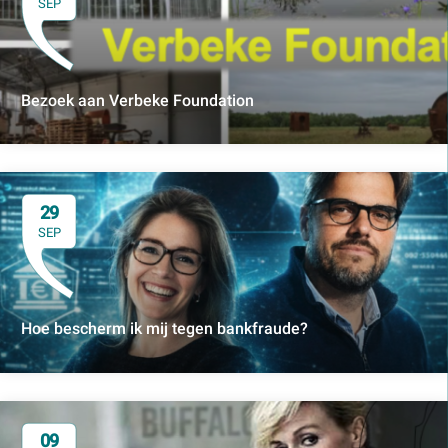
SEP
Bezoek aan Verbeke Foundation
29
SEP
Hoe bescherm ik mij tegen bankfraude?
09