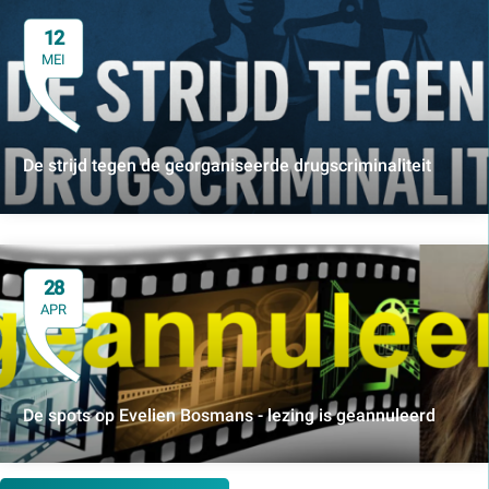
12
MEI
De strijd tegen de georganiseerde drugscriminaliteit
28
APR
De spots op Evelien Bosmans - lezing is geannuleerd