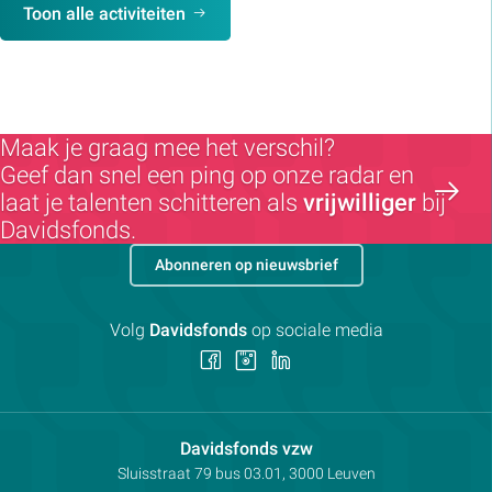
Toon alle activiteiten
Maak je graag mee het verschil?
Geef dan snel een ping op onze radar en
laat je talenten schitteren als
vrijwilliger
bij
Davidsfonds.
Abonneren op nieuwsbrief
Volg
Davidsfonds
op sociale media
Volg
Volg
Volg
ons
ons
ons
op
op
op
Facebook
Instagram
LinkedIn
Contactpersoon:
Davidsfonds vzw
Adres:
Sluisstraat 79
bus 03.01, 3000
Leuven