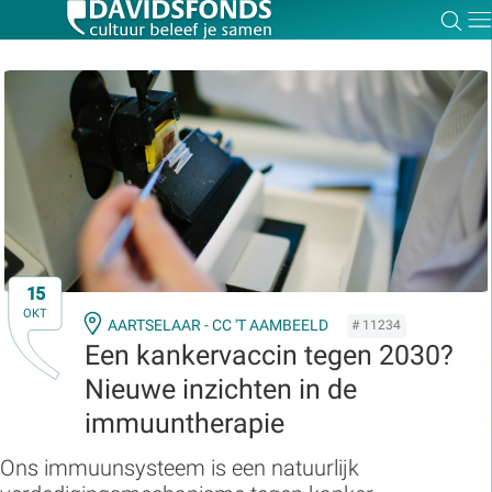
Zoe
Dir
Zoek:
Zoeken
15
OKT
AARTSELAAR - CC 'T AAMBEELD
# 11234
Een kankervaccin tegen 2030?
Nieuwe inzichten in de
immuuntherapie
Ons immuunsysteem is een natuurlijk