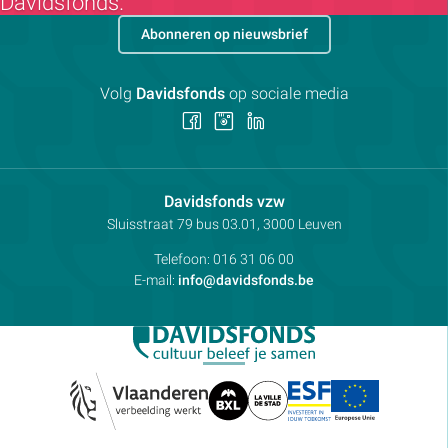
Davidsfonds.
Abonneren op nieuwsbrief
Volg
Davidsfonds
op sociale media
Volg
Volg
Volg
ons
ons
ons
op
op
op
Facebook
Instagram
LinkedIn
Contactpersoon:
Davidsfonds vzw
Adres:
Sluisstraat 79
bus 03.01, 3000
Leuven
Telefoon:
016 31 06 00
E-mail:
info@davidsfonds.be